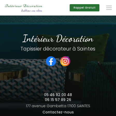
Aller
au
Rappel Gratuit
contenu
principal
Intérieur Décoration
Tapissier décorateur à Saintes
05 46 92 00 48
06 15 57 89 26
177 avenue Gambetta
17100 SAINTES
Contactez-nous