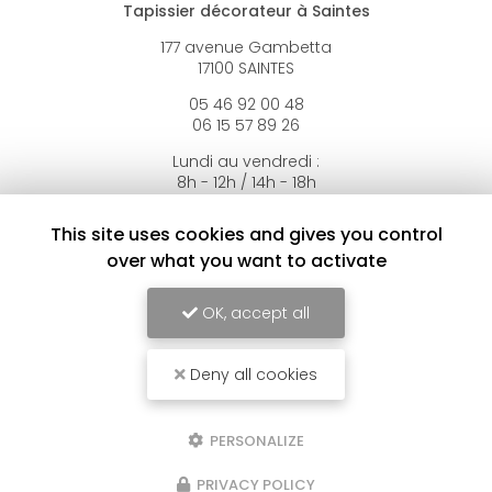
Tapissier décorateur à Saintes
177 avenue Gambetta
17100 SAINTES
05 46 92 00 48
06 15 57 89 26
Lundi au vendredi :
8h - 12h / 14h - 18h
Samedi : rendez-vous
Dimanche : fermé
This site uses cookies and gives you control
over what you want to activate
Suivez-nous sur les réseaux sociaux
OK, accept all
Deny all cookies
PERSONALIZE
Envoyez un message
PRIVACY POLICY