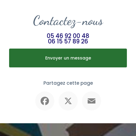
Contactez-nous
05 46 92 00 48
06 15 57 89 26
Envoyer un message
Partagez cette page
Facebook
X
Email