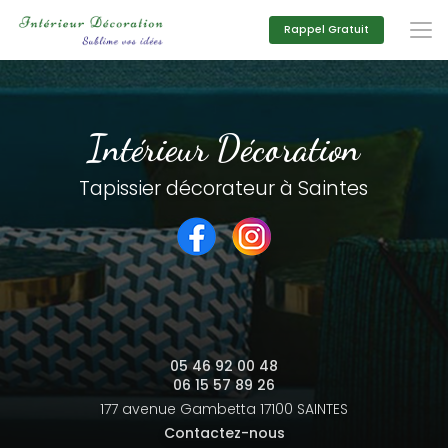
Aller
au
Rappel Gratuit
contenu
principal
Intérieur Décoration
Tapissier décorateur à Saintes
05 46 92 00 48
06 15 57 89 26
177 avenue Gambetta
17100 SAINTES
Contactez-nous