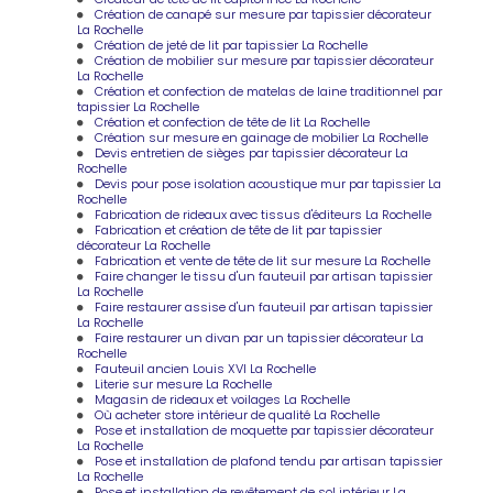
Création de canapé sur mesure par tapissier décorateur
La Rochelle
Création de jeté de lit par tapissier La Rochelle
Création de mobilier sur mesure par tapissier décorateur
La Rochelle
Création et confection de matelas de laine traditionnel par
tapissier La Rochelle
Création et confection de tête de lit La Rochelle
Création sur mesure en gainage de mobilier La Rochelle
Devis entretien de sièges par tapissier décorateur La
Rochelle
Devis pour pose isolation acoustique mur par tapissier La
Rochelle
Fabrication de rideaux avec tissus d'éditeurs La Rochelle
Fabrication et création de tête de lit par tapissier
décorateur La Rochelle
Fabrication et vente de tête de lit sur mesure La Rochelle
Faire changer le tissu d'un fauteuil par artisan tapissier
La Rochelle
Faire restaurer assise d'un fauteuil par artisan tapissier
La Rochelle
Faire restaurer un divan par un tapissier décorateur La
Rochelle
Fauteuil ancien Louis XVI La Rochelle
Literie sur mesure La Rochelle
Magasin de rideaux et voilages La Rochelle
Où acheter store intérieur de qualité La Rochelle
Pose et installation de moquette par tapissier décorateur
La Rochelle
Pose et installation de plafond tendu par artisan tapissier
La Rochelle
Pose et installation de revêtement de sol intérieur La