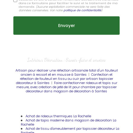
dans ce formulaire pour faciliter le suivi et le traitement de ma
demande.
(Aucune exploitation commerciale ne sera faite des
données conservées. Voir notre
politique de confidentialité
)
Intérieur Décoration : Savoir-faire et services
Artisan pour réaliser une réfection artisanale total d'un fauteuil
ancien à ressort et en mousse à Saintes
|
Confection et
réfection de fauteuil en tissu ou cuir par artisan tapissier
décorateur à Saintes
|
Faire confectionner rideaux et tapis sur
mesure, avec création de jeté de lit pour chambre par tapissier
décorateur dans magasin de décoration à Saintes
Achat de rideaux thermiques La Rochelle
Achat de tapis moderne dans magasin de décoration La
Rochelle
Achat de tissu d'ameublement par tapissier décorateur La
Rochelle