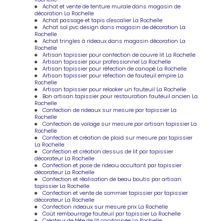
Achat et vente de tenture murale dans magasin de
décoration La Rochelle
Achat passage et tapis d'escalier La Rochelle
Achat sol pvc design dans magasin de décoration La
Rochelle
Achat tringles à rideaux dans magasin décoration La
Rochelle
Artisan tapissier pour confection de couvre lit La Rochelle
Artisan tapissier pour professionnel La Rochelle
Artisan tapissier pour réfection de canapé La Rochelle
Artisan tapissier pour réfection de fauteuil empire La
Rochelle
Artisan tapissier pour relooker un fauteuil La Rochelle
Bon artisan tapissier pour restauration fauteuil ancien La
Rochelle
Confection de rideaux sur mesure par tapissier La
Rochelle
Confection de voilage sur mesure par artisan tapissier La
Rochelle
Confection et création de plaid sur mesure par tapissier
La Rochelle
Confection et création dessus de lit par tapissier
décorateur La Rochelle
Confection et pose de rideau occultant par tapissier
décorateur La Rochelle
Confection et réalisation de beau boutis par artisan
tapissier La Rochelle
Confection et vente de sommier tapissier par tapissier
décorateur La Rochelle
Confection rideaux sur mesure prix La Rochelle
Coût rembourrage fauteuil par tapissier La Rochelle
Créateur de tête de lit capitonnée La Rochelle