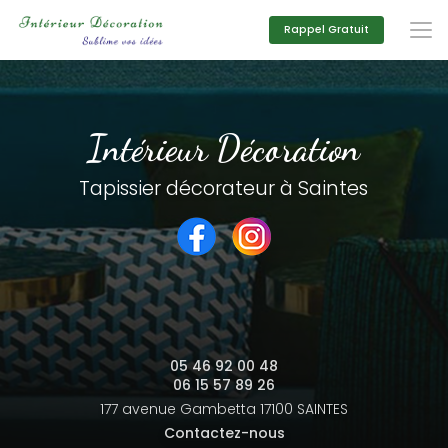
Aller
au
Rappel Gratuit
contenu
principal
Intérieur Décoration
Tapissier décorateur à Saintes
05 46 92 00 48
06 15 57 89 26
177 avenue Gambetta
17100 SAINTES
Contactez-nous