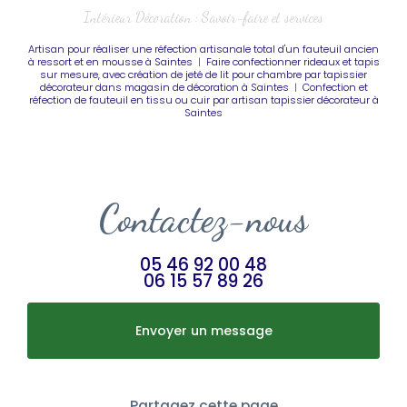
Intérieur Décoration : Savoir-faire et services
Artisan pour réaliser une réfection artisanale total d'un fauteuil ancien
à ressort et en mousse à Saintes
|
Faire confectionner rideaux et tapis
sur mesure, avec création de jeté de lit pour chambre par tapissier
décorateur dans magasin de décoration à Saintes
|
Confection et
réfection de fauteuil en tissu ou cuir par artisan tapissier décorateur à
Saintes
Contactez-nous
05 46 92 00 48
06 15 57 89 26
Envoyer un message
Partagez cette page