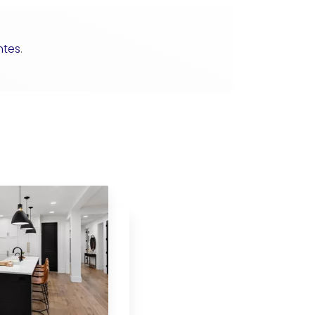
ntes
.