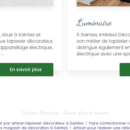
Luminaire
, situé à Saintes et
À Saintes, Intérieur Déc
ue tapissier décorateur,
son métier de tapissier
'appareillage électrique,
distingue également en
..
électrique avec une spéc
En savoir plus
Intérieur Décoration : Savoir-faire et services
ir par artisan tapissier décorateur à Saintes
|
Faire confectionner r
ns magasin de décoration à Saintes
|
Artisan pour réaliser une réfec