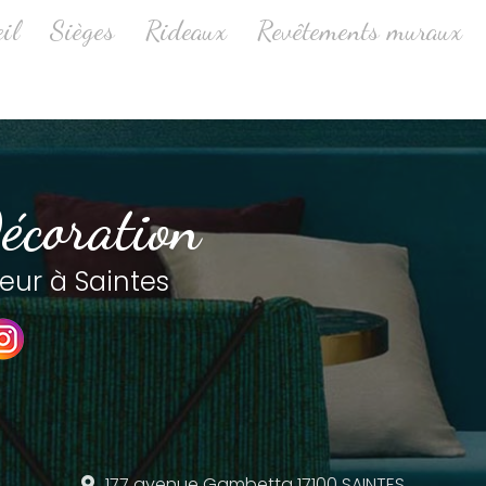
ale
il
Sièges
Rideaux
Revêtements muraux
écoration
eur à Saintes
177 avenue Gambetta
17100 SAINTES