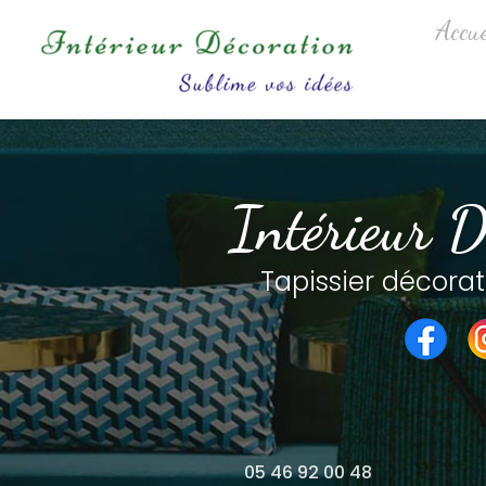
Aller
Navigation princip
Accue
au
contenu
principal
Intérieur D
Tapissier décorat
05 46 92 00 48