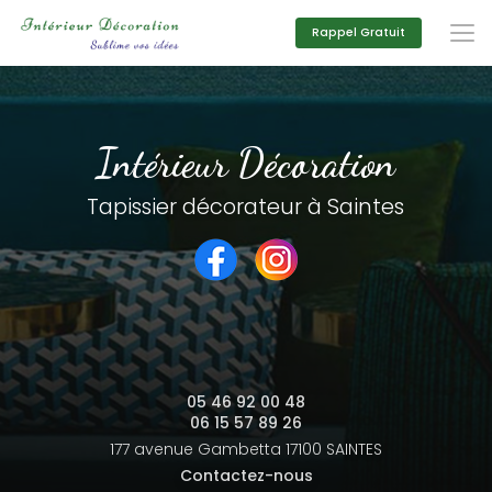
Aller
au
Rappel Gratuit
contenu
principal
Intérieur Décoration
Tapissier décorateur à Saintes
05 46 92 00 48
06 15 57 89 26
177 avenue Gambetta
17100 SAINTES
Contactez-nous