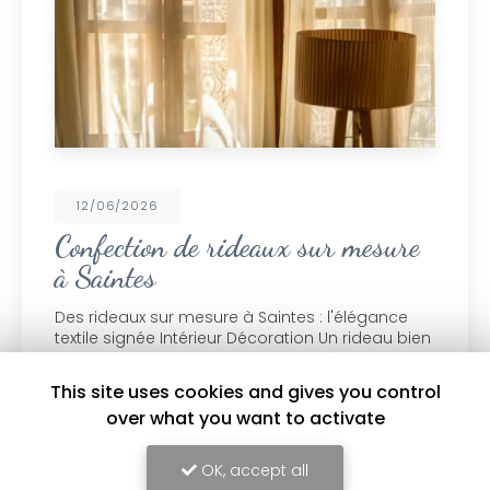
23/02/2026
Pose d’un passage d’escalier en
moquette tendue sur feutre dans
une maison à Saintes : élégance et
confort au quotidien
La
pose d’un passage d’escalier en moquette
This site uses cookies and gives you control
tendue sur feutre dans une maison à
over what you want to activate
Saintes
transforme un escalier classique en un
élément à la fois décoratif et sécurisant. Grâce
à un…
OK, accept all