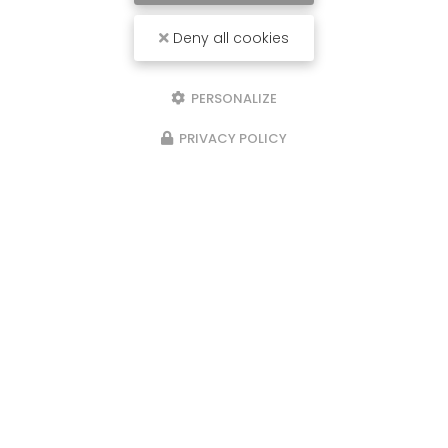
Toute l'actualité
Deny all cookies
PERSONALIZE
PRIVACY POLICY
Tapissier décorateur à Saintes
177 avenue Gambetta
17100 SAINTES
05 46 92 00 48
06 15 57 89 26
Lundi au vendredi :
8h - 12h / 14h - 18h
Samedi : rendez-vous
Dimanche : fermé