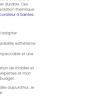
 et durable. Ces
isolation thermique
écorateur à Saintes
.
s’adapter
urabilité, esthétisme
u impeccable et une
tion de mobilier et
 expertise et mon
e budget.
dès aujourd’hui. Je
e.