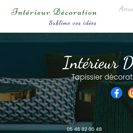
Aller
Navigation princip
Accue
au
contenu
principal
Intérieur D
Tapissier décorat
05 46 92 00 48