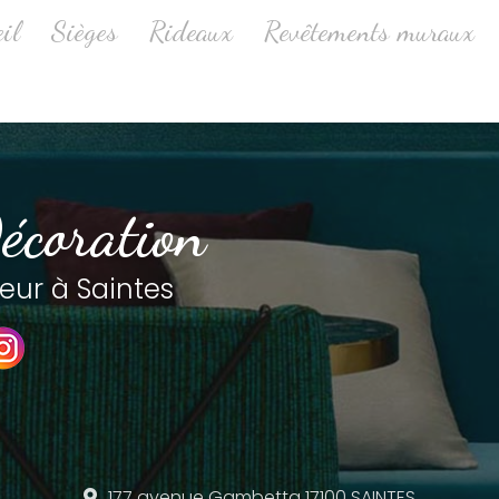
ale
il
Sièges
Rideaux
Revêtements muraux
écoration
eur à Saintes
177 avenue Gambetta
17100 SAINTES