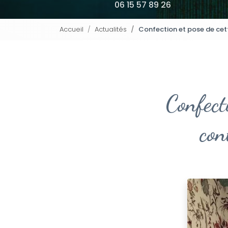
06 15 57 89 26
Accueil
Actualités
Confection et pose de cett
Confect
con