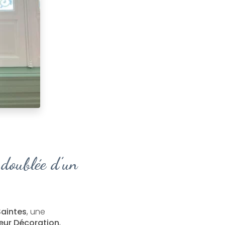
e doublée d’un
Saintes
, une
ieur Décoration
,