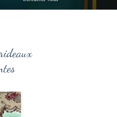
 rideaux
ntes