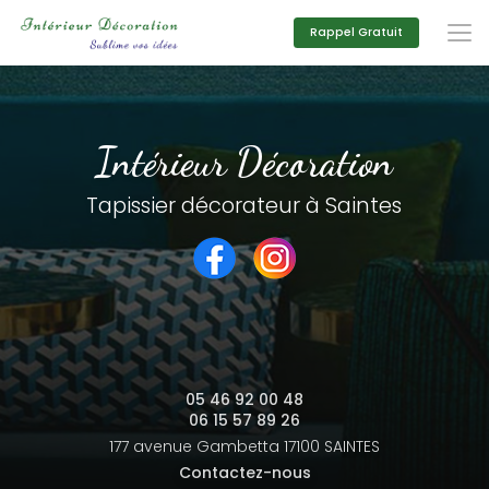
Aller
au
Rappel Gratuit
contenu
principal
Intérieur Décoration
Tapissier décorateur à Saintes
05 46 92 00 48
06 15 57 89 26
177 avenue Gambetta
17100 SAINTES
Contactez-nous