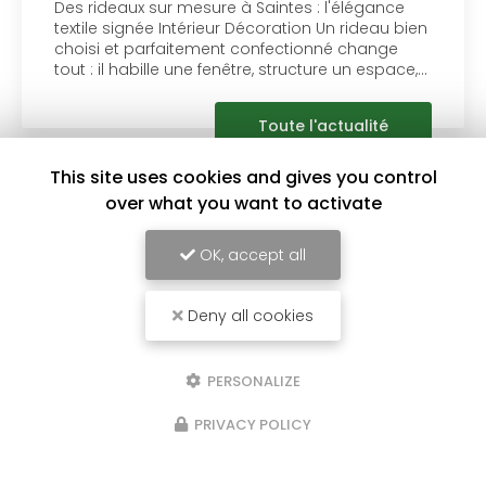
l'élégance
confort au quotidien
n rideau bien
é change
La
pose d’un passage d’escalier e
re un espace,…
tendue sur feutre dans une maison
Saintes
transforme un escalier clas
ctualité
élément à la fois décoratif et sécur
à un…
This site uses cookies and gives you control
over what you want to activate
Toute l'a
OK, accept all
Deny all cookies
PERSONALIZE
PRIVACY POLICY
Tapissier décorateur à Saintes