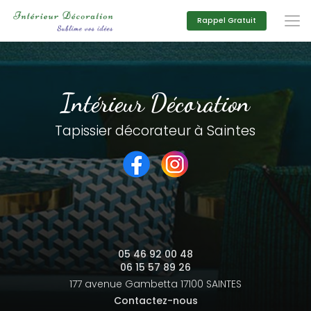
Aller
au
Rappel Gratuit
contenu
principal
Intérieur Décoration
Tapissier décorateur à Saintes
05 46 92 00 48
06 15 57 89 26
177 avenue Gambetta
17100 SAINTES
Contactez-nous