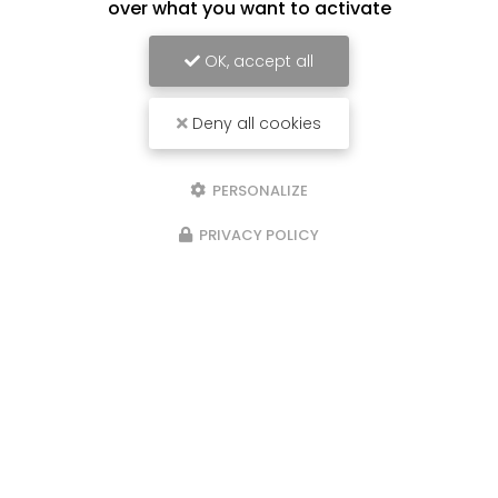
over what you want to activate
OK, accept all
Deny all cookies
PERSONALIZE
PRIVACY POLICY
23/02/2026
Pose d’un passage d’escalier en
moquette tendue sur feutre dans
une maison à Saintes : élégance et
confort au quotidien
La
pose d’un passage d’escalier en moquette
tendue sur feutre dans une maison à
Saintes
transforme un escalier classique en un