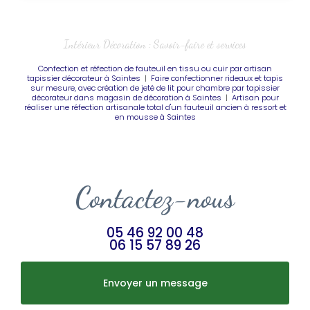
Intérieur Décoration : Savoir-faire et services
Confection et réfection de fauteuil en tissu ou cuir par artisan
tapissier décorateur à Saintes
|
Faire confectionner rideaux et tapis
sur mesure, avec création de jeté de lit pour chambre par tapissier
décorateur dans magasin de décoration à Saintes
|
Artisan pour
réaliser une réfection artisanale total d'un fauteuil ancien à ressort et
en mousse à Saintes
Contactez-nous
05 46 92 00 48
06 15 57 89 26
Envoyer un message