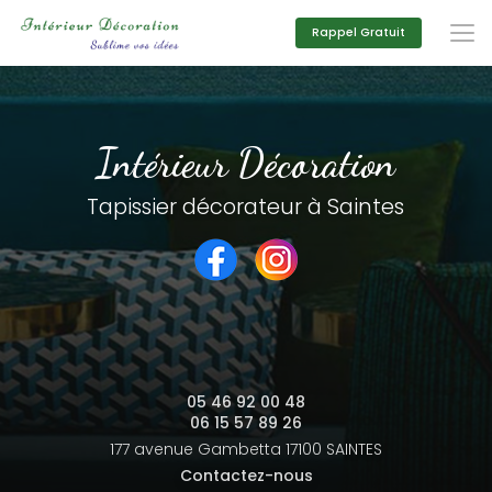
Aller
au
Rappel Gratuit
contenu
principal
Intérieur Décoration
Tapissier décorateur à Saintes
05 46 92 00 48
06 15 57 89 26
177 avenue Gambetta
17100 SAINTES
Contactez-nous