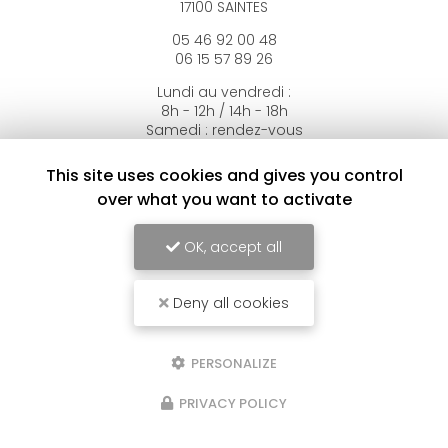
17100 SAINTES
05 46 92 00 48
06 15 57 89 26
Lundi au vendredi :
8h - 12h / 14h - 18h
Samedi : rendez-vous
Dimanche : fermé
This site uses cookies and gives you control
over what you want to activate
Suivez-nous sur les réseaux sociaux
OK, accept all
Deny all cookies
PERSONALIZE
Envoyez un message
PRIVACY POLICY
Nom Prénom