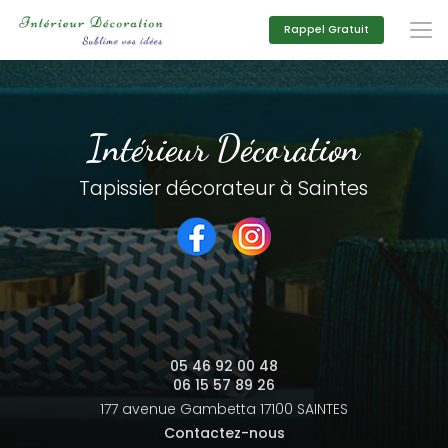
Aller
au
Rappel Gratuit
contenu
principal
Intérieur Décoration
Tapissier décorateur à Saintes
05 46 92 00 48
06 15 57 89 26
177 avenue Gambetta
17100 SAINTES
Contactez-nous