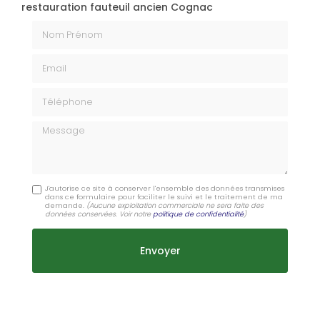
restauration fauteuil ancien Cognac
Nom Prénom
Email
Téléphone
Message
J'autorise ce site à conserver l'ensemble des données transmises
dans ce formulaire pour faciliter le suivi et le traitement de ma
demande.
(Aucune exploitation commerciale ne sera faite des
données conservées. Voir notre
politique de confidentialité
)