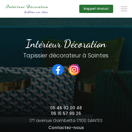
Aller
au
Rappel Gratuit
contenu
principal
Intérieur Décoration
Tapissier décorateur à Saintes
05 46 92 00 48
06 15 57 89 26
177 avenue Gambetta
17100 SAINTES
Contactez-nous