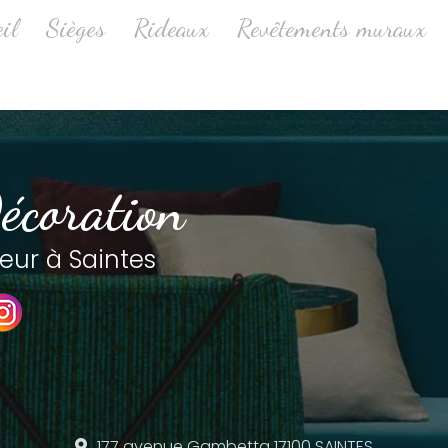
ale
il
Sièges
Rideaux
Revêtements muraux
écoration
eur à Saintes
177 avenue Gambetta
17100 SAINTES