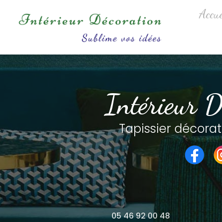
Aller
Navigation princip
Accue
au
contenu
principal
Intérieur D
Tapissier décorat
05 46 92 00 48