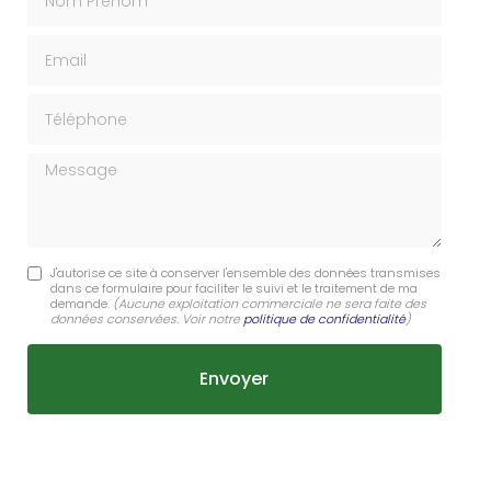
Email
Téléphone
Message
J'autorise ce site à conserver l'ensemble des données transmises
dans ce formulaire pour faciliter le suivi et le traitement de ma
demande.
(Aucune exploitation commerciale ne sera faite des
données conservées. Voir notre
politique de confidentialité
)