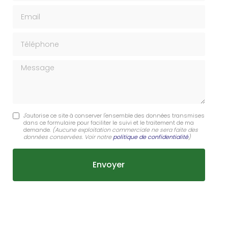
Email
Téléphone
Message
J'autorise ce site à conserver l'ensemble des données transmises
dans ce formulaire pour faciliter le suivi et le traitement de ma
demande.
(Aucune exploitation commerciale ne sera faite des
données conservées. Voir notre
politique de confidentialité
)