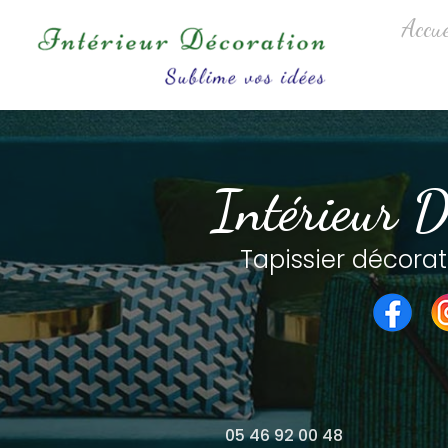
Aller
Navigation princip
Accue
au
contenu
principal
Intérieur D
Tapissier décorat
05 46 92 00 48