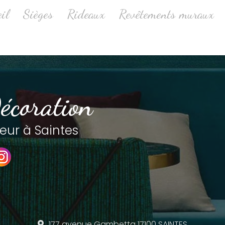
ale
il
Sièges
Rideaux
Revêtements muraux
écoration
eur à Saintes
177 avenue Gambetta
17100 SAINTES