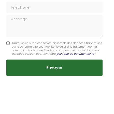
Téléphone
Message
J'autorise ce site à conserver l'ensemble des données transmises
dans ce formulaire pour faciliter le suivi et le traitement de ma
demande.
(Aucune exploitation commerciale ne sera faite des
données conservées. Voir notre
politique de confidentialité
)