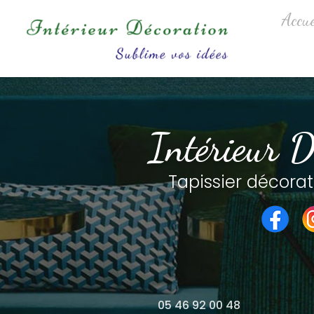
Aller
Navigation princip
Accue
au
contenu
principal
Intérieur D
Tapissier décorat
05 46 92 00 48