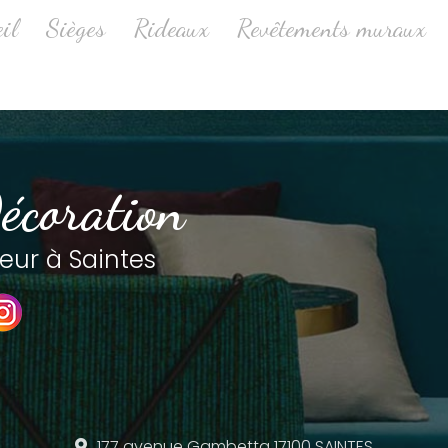
ale
il
Sièges
Rideaux
Revêtements muraux
écoration
eur à Saintes
177 avenue Gambetta
17100 SAINTES