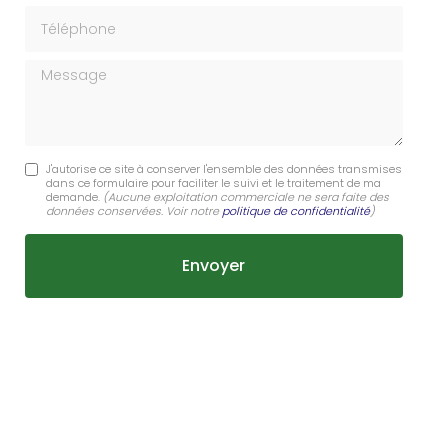
Téléphone
Message
J'autorise ce site à conserver l'ensemble des données transmises
dans ce formulaire pour faciliter le suivi et le traitement de ma
demande.
(Aucune exploitation commerciale ne sera faite des
données conservées. Voir notre
politique de confidentialité
)