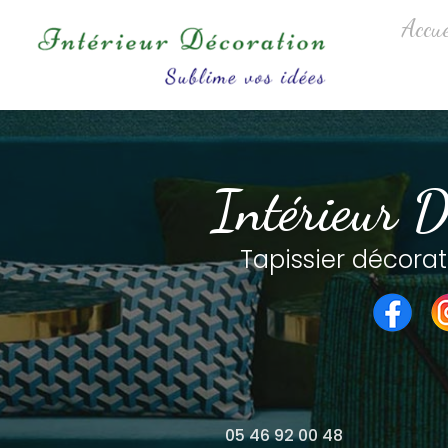
Aller
Navigation princip
Accue
au
contenu
principal
Intérieur D
Tapissier décorat
05 46 92 00 48