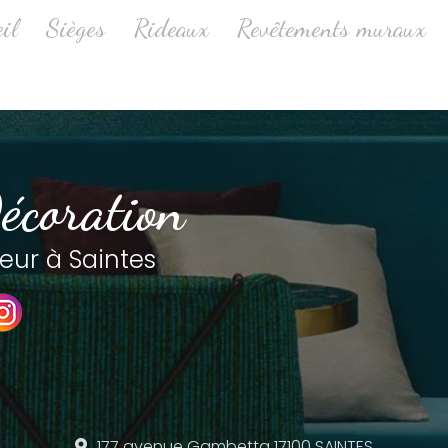
ale
il
Sièges
Rideaux
Revêtements muraux
écoration
eur à Saintes
177 avenue Gambetta
17100 SAINTES