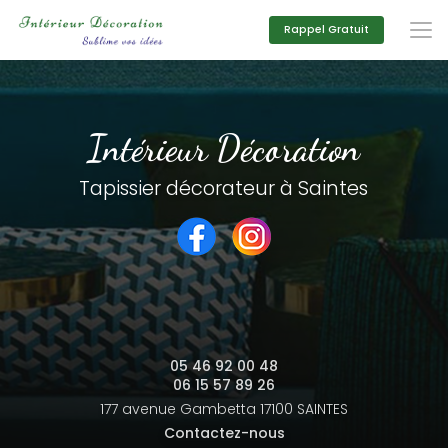
Aller
au
Rappel Gratuit
contenu
principal
Intérieur Décoration
Tapissier décorateur à Saintes
05 46 92 00 48
06 15 57 89 26
177 avenue Gambetta
17100 SAINTES
Contactez-nous