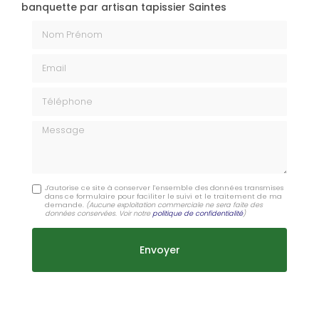
banquette par artisan tapissier Saintes
Nom Prénom
Email
Téléphone
Message
J'autorise ce site à conserver l'ensemble des données transmises
dans ce formulaire pour faciliter le suivi et le traitement de ma
demande.
(Aucune exploitation commerciale ne sera faite des
données conservées. Voir notre
politique de confidentialité
)