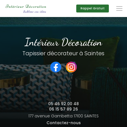
Aller
au
Rappel Gratuit
contenu
principal
Intérieur Décoration
Tapissier décorateur à Saintes
05 46 92 00 48
06 15 57 89 26
177 avenue Gambetta
17100 SAINTES
Contactez-nous