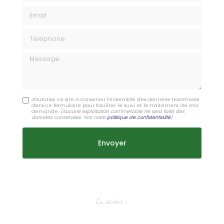
Email
Téléphone
Message
J'autorise ce site à conserver l'ensemble des données transmises
dans ce formulaire pour faciliter le suivi et le traitement de ma
demande.
(Aucune exploitation commerciale ne sera faite des
données conservées. Voir notre
politique de confidentialité
)
En savoir +