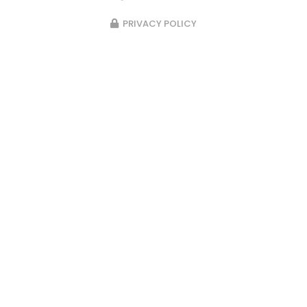
PRIVACY POLICY
23/02/2026
Pose d’un passage d’escalier en