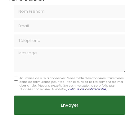
Nom Prénom
Email
Téléphone
Message
J'autorise ce site à conserver l'ensemble des données transmises
dans ce formulaire pour faciliter le suivi et le traitement de ma
demande.
(Aucune exploitation commerciale ne sera faite des
données conservées. Voir notre
politique de confidentialité
)