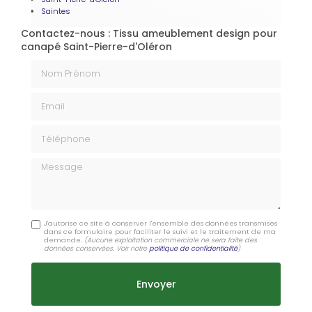
Saintes
Contactez-nous : Tissu ameublement design pour
canapé Saint-Pierre-d'Oléron
Nom Prénom
Email
Téléphone
Message
J'autorise ce site à conserver l'ensemble des données transmises
dans ce formulaire pour faciliter le suivi et le traitement de ma
demande.
(Aucune exploitation commerciale ne sera faite des
données conservées. Voir notre
politique de confidentialité
)