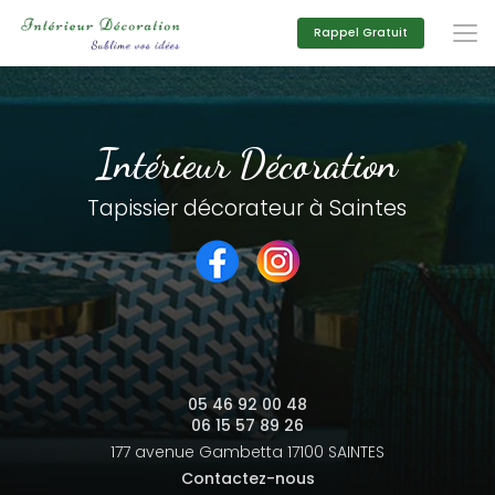
Aller
au
Rappel Gratuit
contenu
principal
Intérieur Décoration
Tapissier décorateur à Saintes
05 46 92 00 48
06 15 57 89 26
177 avenue Gambetta
17100 SAINTES
Contactez-nous