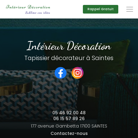
Aller
au
Rappel Gratuit
contenu
principal
Intérieur Décoration
Tapissier décorateur à Saintes
05 46 92 00 48
06 15 57 89 26
177 avenue Gambetta
17100 SAINTES
Contactez-nous