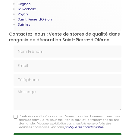
Cognac
La Rochelle
Royan
Saint-Pierre-d'Oléron
Saintes
Contactez-nous : Vente de stores de qualité dans
magasin de décoration Saint-Pierre-d'Oléron
Nom Prénom
Email
Téléphone
Message
J'autorise ce site à conserver l'ensemble des données transmises
dans ce formulaire pour faciliter le suivi et le traitement de ma
demande.
(Aucune exploitation commerciale ne sera faite des
données conservées. Voir notre
politique de confidentialité
)