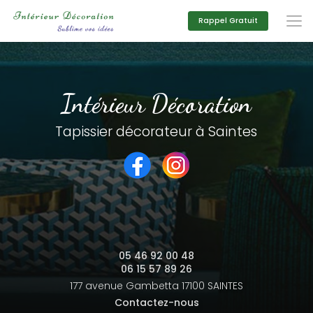
Aller
au
Rappel Gratuit
contenu
principal
Intérieur Décoration
Tapissier décorateur à Saintes
05 46 92 00 48
06 15 57 89 26
177 avenue Gambetta
17100 SAINTES
Contactez-nous