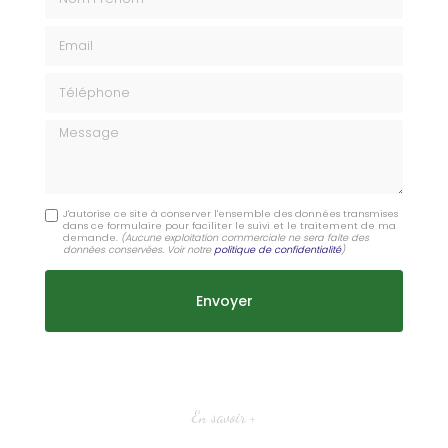
Email
Téléphone
Message
J'autorise ce site à conserver l'ensemble des données transmises
dans ce formulaire pour faciliter le suivi et le traitement de ma
demande.
(Aucune exploitation commerciale ne sera faite des
données conservées. Voir notre
politique de confidentialité
)
En savoir +