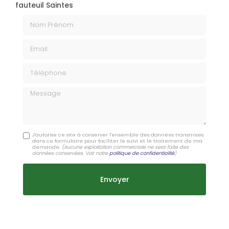
fauteuil Saintes
Nom Prénom
Email
Téléphone
Message
J'autorise ce site à conserver l'ensemble des données transmises
dans ce formulaire pour faciliter le suivi et le traitement de ma
demande.
(Aucune exploitation commerciale ne sera faite des
données conservées. Voir notre
politique de confidentialité
)