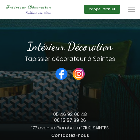
Aller
au
Rappel Gratuit
contenu
principal
Intérieur Décoration
Tapissier décorateur à Saintes
05 46 92 00 48
06 15 57 89 26
177 avenue Gambetta
17100 SAINTES
Contactez-nous