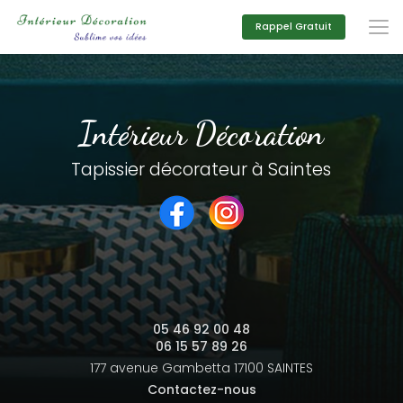
Aller
au
Rappel Gratuit
contenu
principal
Intérieur Décoration
Tapissier décorateur à Saintes
05 46 92 00 48
06 15 57 89 26
177 avenue Gambetta
17100 SAINTES
Contactez-nous