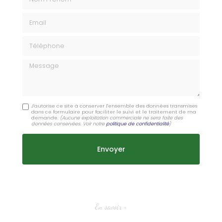
Email
Téléphone
Message
J'autorise ce site à conserver l'ensemble des données transmises
dans ce formulaire pour faciliter le suivi et le traitement de ma
demande.
(Aucune exploitation commerciale ne sera faite des
données conservées. Voir notre
politique de confidentialité
)
En savoir +