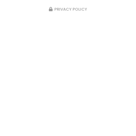
PRIVACY POLICY
23/02/2026
Pose d’un passage d’escalier en