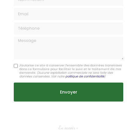
Email
Téléphone
Message
J'autorise ce site à conserver l'ensemble des données transmises
dans ce formulaire pour faciliter le suivi et le traitement de ma
demande.
(Aucune exploitation commerciale ne sera faite des
données conservées. Voir notre
politique de confidentialité
)
En savoir +