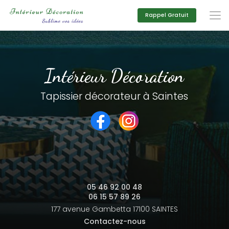
Aller
au
Rappel Gratuit
contenu
principal
Intérieur Décoration
Tapissier décorateur à Saintes
05 46 92 00 48
06 15 57 89 26
177 avenue Gambetta
17100 SAINTES
Contactez-nous