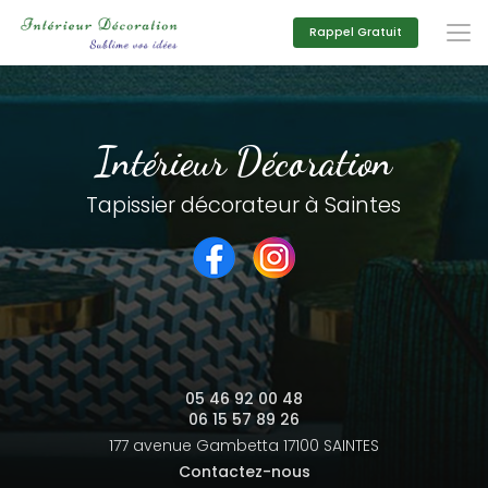
Aller
au
Rappel Gratuit
contenu
principal
Intérieur Décoration
Tapissier décorateur à Saintes
05 46 92 00 48
06 15 57 89 26
177 avenue Gambetta
17100 SAINTES
Contactez-nous