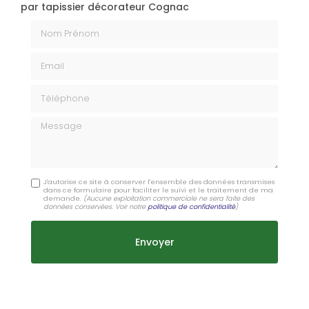
par tapissier décorateur Cognac
Nom Prénom
Email
Téléphone
Message
J'autorise ce site à conserver l'ensemble des données transmises
dans ce formulaire pour faciliter le suivi et le traitement de ma
demande.
(Aucune exploitation commerciale ne sera faite des
données conservées. Voir notre
politique de confidentialité
)