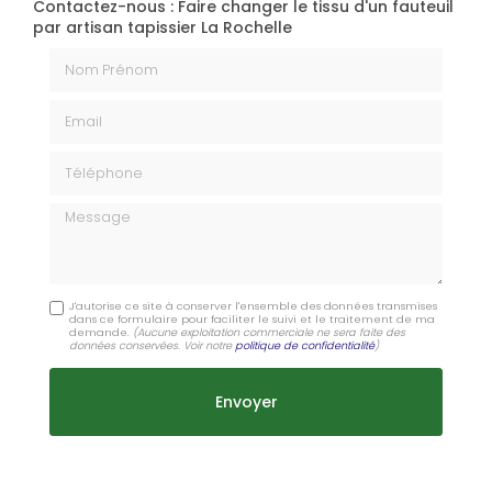
Contactez-nous : Faire changer le tissu d'un fauteuil
par artisan tapissier La Rochelle
Nom Prénom
Email
Téléphone
Message
J'autorise ce site à conserver l'ensemble des données transmises
dans ce formulaire pour faciliter le suivi et le traitement de ma
demande.
(Aucune exploitation commerciale ne sera faite des
données conservées. Voir notre
politique de confidentialité
)