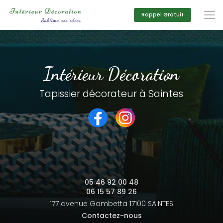
Aller
au
Rappel Gratuit
contenu
principal
Intérieur Décoration
Tapissier décorateur à Saintes
05 46 92 00 48
06 15 57 89 26
177 avenue Gambetta
17100 SAINTES
Contactez-nous