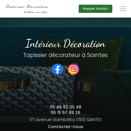
Aller
au
Rappel Gratuit
contenu
principal
Intérieur Décoration
Tapissier décorateur à Saintes
05 46 92 00 48
06 15 57 89 26
177 avenue Gambetta
17100 SAINTES
Contactez-nous