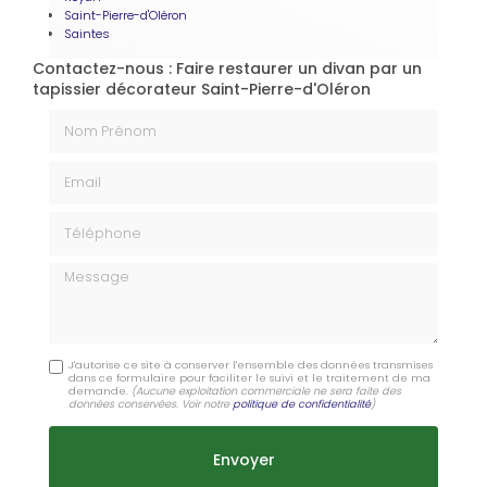
Saint-Pierre-d'Oléron
Saintes
Contactez-nous : Faire restaurer un divan par un
tapissier décorateur Saint-Pierre-d'Oléron
Nom Prénom
Email
Téléphone
Message
J'autorise ce site à conserver l'ensemble des données transmises
dans ce formulaire pour faciliter le suivi et le traitement de ma
demande.
(Aucune exploitation commerciale ne sera faite des
données conservées. Voir notre
politique de confidentialité
)