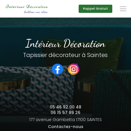
Aller
au
Rappel Gratuit
contenu
principal
Intérieur Décoration
Tapissier décorateur à Saintes
05 46 92 00 48
06 15 57 89 26
177 avenue Gambetta
17100 SAINTES
Contactez-nous