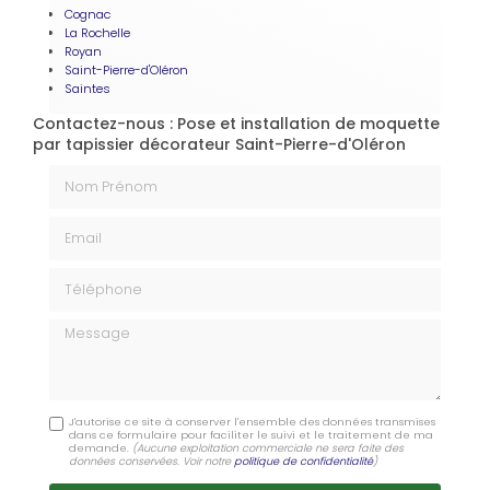
Cognac
La Rochelle
Royan
Saint-Pierre-d'Oléron
Saintes
Contactez-nous : Pose et installation de moquette
par tapissier décorateur Saint-Pierre-d'Oléron
Nom Prénom
Email
Téléphone
Message
J'autorise ce site à conserver l'ensemble des données transmises
dans ce formulaire pour faciliter le suivi et le traitement de ma
demande.
(Aucune exploitation commerciale ne sera faite des
données conservées. Voir notre
politique de confidentialité
)