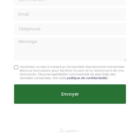
Email
Téléphone
Message
J'autorise ce site à conserver l'ensemble des données transmises
dans ce formulaire pour faciliter le suivi et le traitement de ma
demande.
(Aucune exploitation commerciale ne sera faite des
données conservées. Voir notre
politique de confidentialité
)
En savoir +