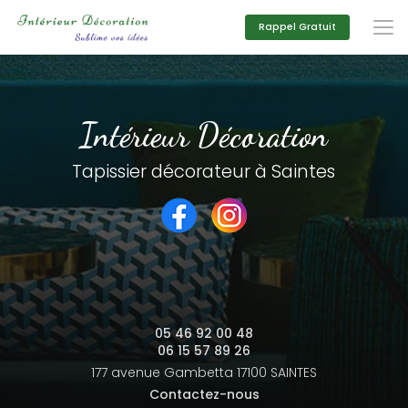
Aller
au
Rappel Gratuit
contenu
principal
Intérieur Décoration
Tapissier décorateur à Saintes
05 46 92 00 48
06 15 57 89 26
177 avenue Gambetta
17100 SAINTES
Contactez-nous