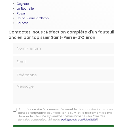
Cognac
La Rochelle
Royan
Saint-Pierre-d'Oléron
Saintes
Contactez-nous : Réfection complète d'un fauteuil
ancien par tapissier Saint-Pierre-d'Oléron
Nom Prénom
Email
Téléphone
Message
J'autorise ce site à conserver l'ensemble des données transmises
dans ce formulaire pour faciliter le suivi et le traitement de ma
demande.
(Aucune exploitation commerciale ne sera faite des
données conservées. Voir notre
politique de confidentialité
)