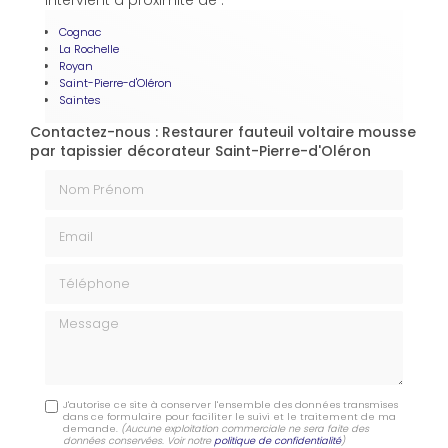
intervient à proximité de :
Cognac
La Rochelle
Royan
Saint-Pierre-d'Oléron
Saintes
Contactez-nous : Restaurer fauteuil voltaire mousse
par tapissier décorateur Saint-Pierre-d'Oléron
Nom Prénom
Email
Téléphone
Message
J'autorise ce site à conserver l'ensemble des données transmises
dans ce formulaire pour faciliter le suivi et le traitement de ma
demande.
(Aucune exploitation commerciale ne sera faite des
données conservées. Voir notre
politique de confidentialité
)