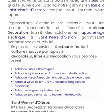
Optimisez votre confort nocturne avec une literie de
qualité supérieure. Explorez notre gamme en
literie à
Saint-Pierre-d'Oléron
, conçue pour soutenir votre
repos.
L'appareillage électrique est essentiel pour une
maison fonctionnelle et sécurisée.
Intérieur
Décoration
fournit des solutions en
appareillage
électrique à Saint-Pierre-d'Oléron
, garantissant
performance et durabilité.
En plus de ses services :
Restaurer fauteuil
voltaire mousse par tapissier
décorateur, Intérieur Décoration
vous propose
aussi :
Achat de rideaux thermiques
Achat de tapis moderne dans magasin de décoration
Achat de tissu d'ameublement par tapissier décorateur
Achat et vente de tenture murale dans magasin de
décoration
Achat passage et tapis d'escalier
Achat sol pvc design dans magasin de décoration
Saint-Pierre-d'Oléron
Intérieur Décoration Tapissier décorateur