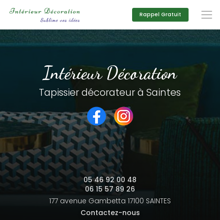
Aller
au
Rappel Gratuit
contenu
principal
Intérieur Décoration
Tapissier décorateur à Saintes
05 46 92 00 48
06 15 57 89 26
177 avenue Gambetta
17100 SAINTES
Contactez-nous