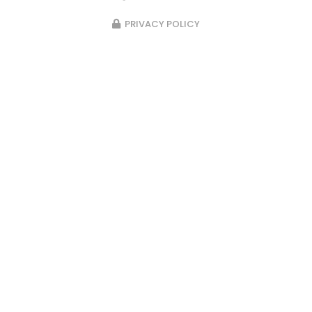
PRIVACY POLICY
23/02/2026
Pose d’un passage d’escalier en