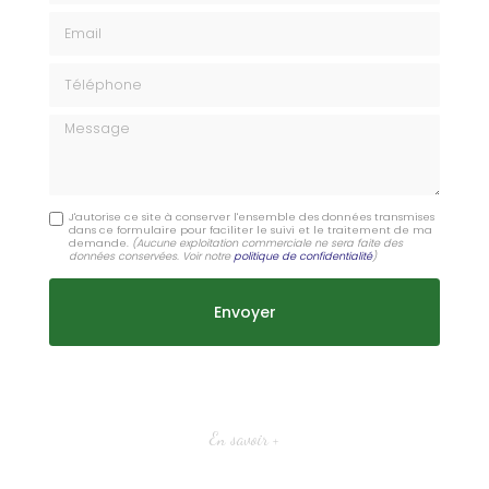
Email
Téléphone
Message
J'autorise ce site à conserver l'ensemble des données transmises
dans ce formulaire pour faciliter le suivi et le traitement de ma
demande.
(Aucune exploitation commerciale ne sera faite des
données conservées. Voir notre
politique de confidentialité
)
En savoir +