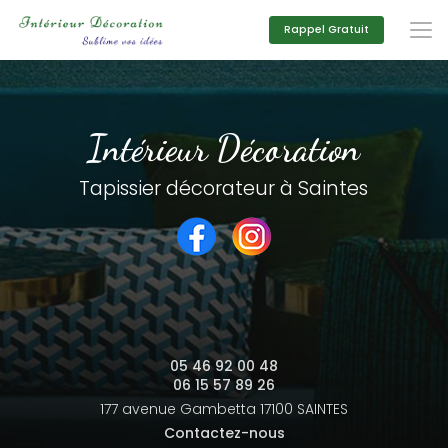
Aller
au
Rappel Gratuit
contenu
principal
Intérieur Décoration
Tapissier décorateur à Saintes
05 46 92 00 48
06 15 57 89 26
177 avenue Gambetta
17100 SAINTES
Contactez-nous