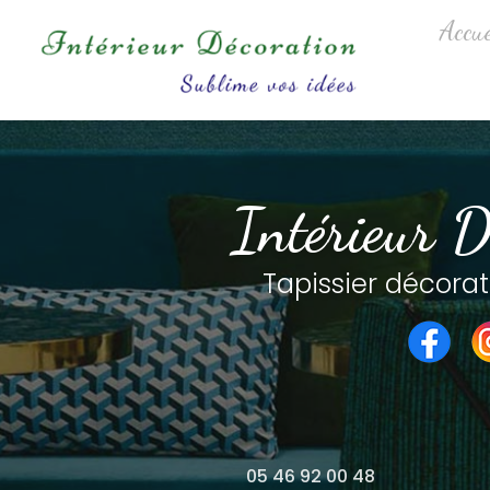
Aller
Navigation princip
Accue
au
contenu
principal
Intérieur D
Tapissier décorat
05 46 92 00 48