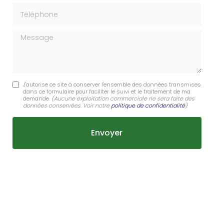
Téléphone
Message
J'autorise ce site à conserver l'ensemble des données transmises
dans ce formulaire pour faciliter le suivi et le traitement de ma
demande.
(Aucune exploitation commerciale ne sera faite des
données conservées. Voir notre
politique de confidentialité
)