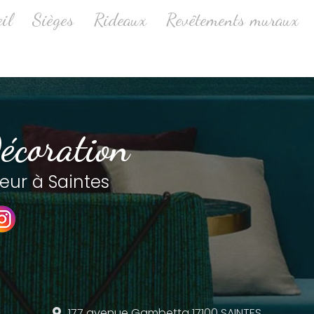
ale
il
Sièges
Rideaux
Revêtements muraux
écoration
eur à Saintes
177 avenue Gambetta
17100 SAINTES