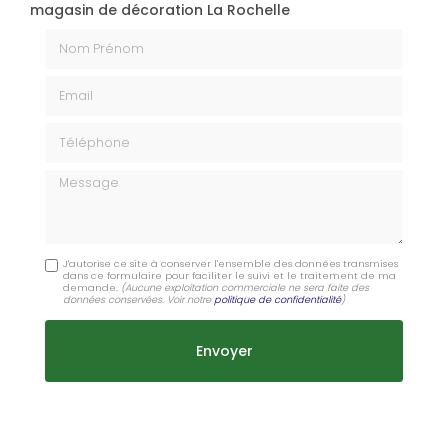
magasin de décoration La Rochelle
Nom Prénom
Email
Téléphone
Message
J'autorise ce site à conserver l'ensemble des données transmises
dans ce formulaire pour faciliter le suivi et le traitement de ma
demande.
(Aucune exploitation commerciale ne sera faite des
données conservées. Voir notre
politique de confidentialité
)