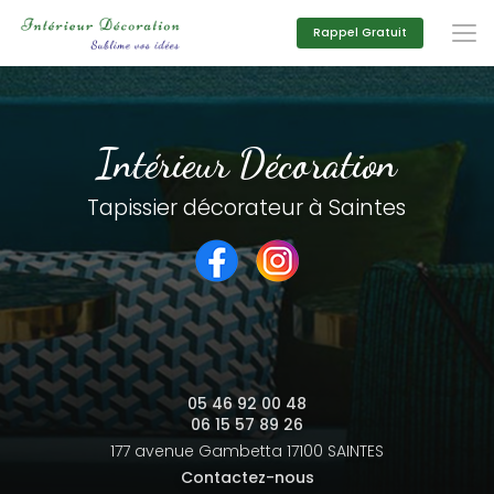
Aller
au
Rappel Gratuit
contenu
principal
Intérieur Décoration
Tapissier décorateur à Saintes
05 46 92 00 48
06 15 57 89 26
177 avenue Gambetta
17100 SAINTES
Contactez-nous