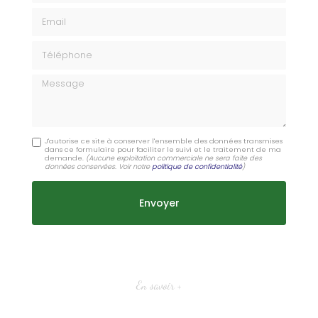
Email
Téléphone
Message
J'autorise ce site à conserver l'ensemble des données transmises
dans ce formulaire pour faciliter le suivi et le traitement de ma
demande.
(Aucune exploitation commerciale ne sera faite des
données conservées. Voir notre
politique de confidentialité
)
En savoir +