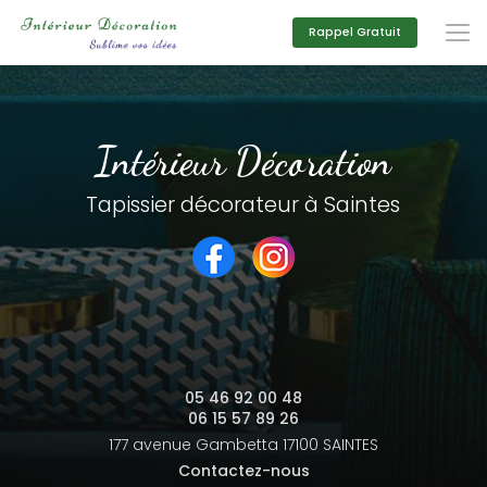
Aller
au
Rappel Gratuit
contenu
principal
Intérieur Décoration
Tapissier décorateur à Saintes
05 46 92 00 48
06 15 57 89 26
177 avenue Gambetta
17100 SAINTES
Contactez-nous