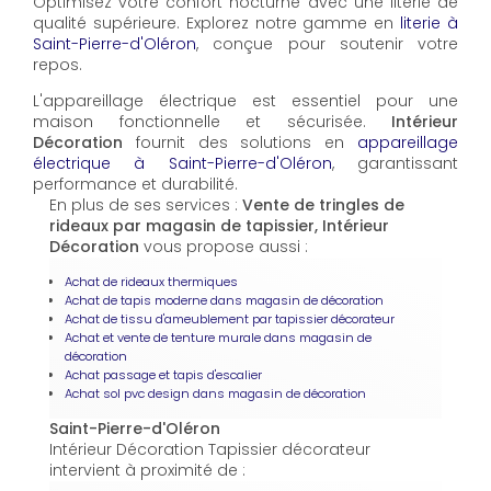
Optimisez votre confort nocturne avec une literie de
qualité supérieure. Explorez notre gamme en
literie à
Saint-Pierre-d'Oléron
, conçue pour soutenir votre
repos.
L'appareillage électrique est essentiel pour une
maison fonctionnelle et sécurisée.
Intérieur
Décoration
fournit des solutions en
appareillage
électrique à Saint-Pierre-d'Oléron
, garantissant
performance et durabilité.
En plus de ses services :
Vente de tringles de
rideaux par magasin de tapissier, Intérieur
Décoration
vous propose aussi :
Achat de rideaux thermiques
Achat de tapis moderne dans magasin de décoration
Achat de tissu d'ameublement par tapissier décorateur
Achat et vente de tenture murale dans magasin de
décoration
Achat passage et tapis d'escalier
Achat sol pvc design dans magasin de décoration
Saint-Pierre-d'Oléron
Intérieur Décoration Tapissier décorateur
intervient à proximité de :