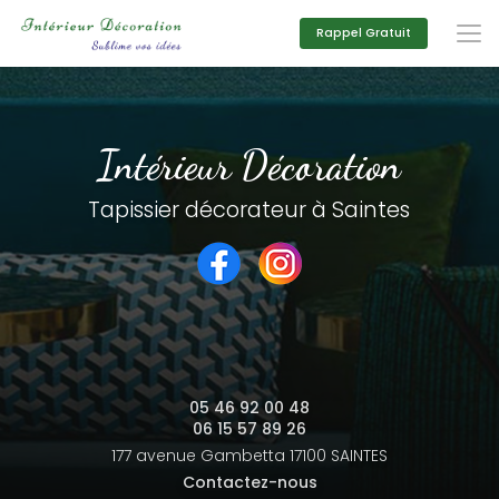
Aller
au
Rappel Gratuit
contenu
principal
Intérieur Décoration
Tapissier décorateur à Saintes
05 46 92 00 48
06 15 57 89 26
177 avenue Gambetta
17100 SAINTES
Contactez-nous