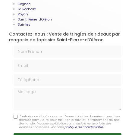
Cognac
La Rochelle
Royan
Saint-Pierre-d'Oléron
Saintes
Contactez-nous : Vente de tringles de rideaux par
magasin de tapissier Saint-Pierre-d'Oléron
Nom Prénom
Email
Téléphone
Message
J'autorise ce site à conserver l'ensemble des données transmises
dans ce formulaire pour faciliter le suivi et le traitement de ma
demande.
(Aucune exploitation commerciale ne sera faite des
données conservées. Voir notre
politique de confidentialité
)