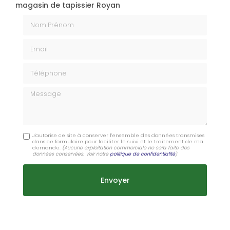
magasin de tapissier Royan
Nom Prénom
Email
Téléphone
Message
J'autorise ce site à conserver l'ensemble des données transmises
dans ce formulaire pour faciliter le suivi et le traitement de ma
demande.
(Aucune exploitation commerciale ne sera faite des
données conservées. Voir notre
politique de confidentialité
)