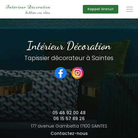
Aller
au
Rappel Gratuit
contenu
principal
Intérieur Décoration
Tapissier décorateur à Saintes
05 46 92 00 48
06 15 57 89 26
177 avenue Gambetta
17100 SAINTES
Contactez-nous