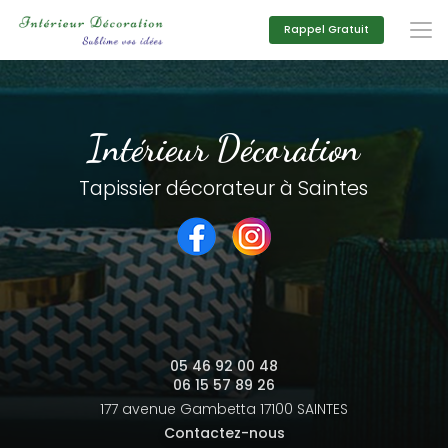
Aller
au
Rappel Gratuit
contenu
principal
Intérieur Décoration
Tapissier décorateur à Saintes
05 46 92 00 48
06 15 57 89 26
177 avenue Gambetta
17100 SAINTES
Contactez-nous