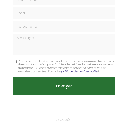
Email
Téléphone
Message
J'autorise ce site à conserver l'ensemble des données transmises
dans ce formulaire pour faciliter le suivi et le traitement de ma
demande.
(Aucune exploitation commerciale ne sera faite des
données conservées. Voir notre
politique de confidentialité
)
En savoir +