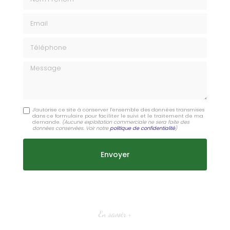
Email
Téléphone
Message
J'autorise ce site à conserver l'ensemble des données transmises
dans ce formulaire pour faciliter le suivi et le traitement de ma
demande.
(Aucune exploitation commerciale ne sera faite des
données conservées. Voir notre
politique de confidentialité
)
En savoir +