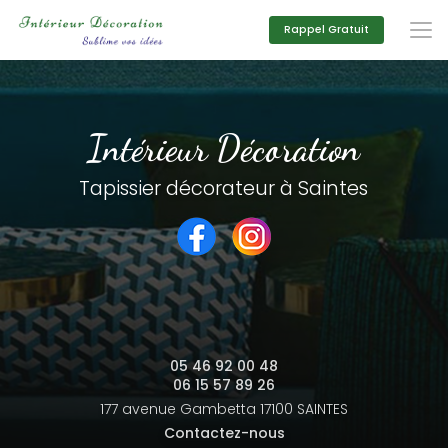
Aller
au
Rappel Gratuit
contenu
principal
Intérieur Décoration
Tapissier décorateur à Saintes
05 46 92 00 48
06 15 57 89 26
177 avenue Gambetta
17100 SAINTES
Contactez-nous