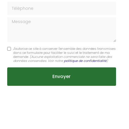
Téléphone
Message
J'autorise ce site à conserver l'ensemble des données transmises
dans ce formulaire pour faciliter le suivi et le traitement de ma
demande.
(Aucune exploitation commerciale ne sera faite des
données conservées. Voir notre
politique de confidentialité
)