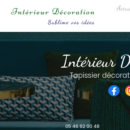
Aller
Navigation princip
Accue
au
contenu
principal
Intérieur D
Tapissier décorat
05 46 92 00 48