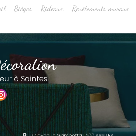
ale
il
Sièges
Rideaux
Revêtements muraux
écoration
eur à Saintes
177 avenue Gambetta
17100 SAINTES