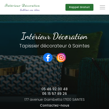
Aller
au
Rappel Gratuit
contenu
principal
Intérieur Décoration
Tapissier décorateur à Saintes
05 46 92 00 48
06 15 57 89 26
177 avenue Gambetta
17100 SAINTES
Contactez-nous