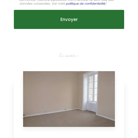
données conservées. Voir notre
politique de confidentialité
)
En savoir +