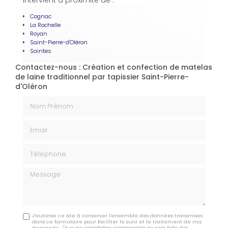
intervient à proximité de :
Cognac
La Rochelle
Royan
Saint-Pierre-d'Oléron
Saintes
Contactez-nous : Création et confection de matelas
de laine traditionnel par tapissier Saint-Pierre-
d'Oléron
Nom Prénom
Email
Téléphone
Message
J'autorise ce site à conserver l'ensemble des données transmises
dans ce formulaire pour faciliter le suivi et le traitement de ma
demande.
(Aucune exploitation commerciale ne sera faite des