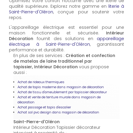
Optimisez votre confort nocturne avec une literie de
qualité supérieure. Explorez notre gamme en
literie à
Saint-Pierre-d'Oléron
, conçue pour soutenir votre
repos.
L'appareillage électrique est essentiel pour une
maison fonctionnelle et sécurisée.
Intérieur
Décoration
fournit des solutions en
appareillage
électrique à Saint-Pierre-d'Oléron
, garantissant
performance et durabilité.
En plus de ses services :
Création et confection
de matelas de laine traditionnel par
tapissier, Intérieur Décoration
vous propose
aussi :
Achat de rideaux thermiques
Achat de tapis moderne dans magasin de décoration
Achat de tissu d'ameublement par tapissier décorateur
Achat et vente de tenture murale dans magasin de
décoration
Achat passage et tapis d'escalier
Achat sol pvc design dans magasin de décoration
Saint-Pierre-d'Oléron
Intérieur Décoration Tapissier décorateur