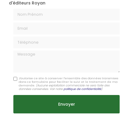
d'éditeurs Royan
Nom Prénom
Email
Téléphone
Message
J'autorise ce site à conserver l'ensemble des données transmises
dans ce formulaire pour faciliter le suivi et le traitement de ma
demande.
(Aucune exploitation commerciale ne sera faite des
données conservées. Voir notre
politique de confidentialité
)