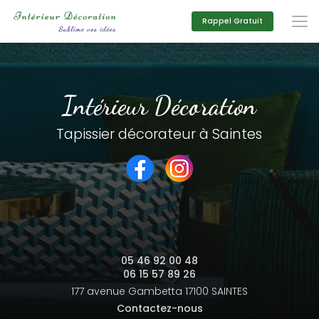
Aller
au
Rappel Gratuit
contenu
principal
Intérieur Décoration
Tapissier décorateur à Saintes
05 46 92 00 48
06 15 57 89 26
177 avenue Gambetta
17100 SAINTES
Contactez-nous