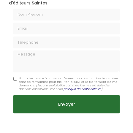
d'éditeurs Saintes
Nom Prénom
Email
Téléphone
Message
J'autorise ce site à conserver l'ensemble des données transmises
dans ce formulaire pour faciliter le suivi et le traitement de ma
demande.
(Aucune exploitation commerciale ne sera faite des
données conservées. Voir notre
politique de confidentialité
)