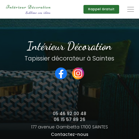
Aller
au
Rappel Gratuit
contenu
principal
Intérieur Décoration
Tapissier décorateur à Saintes
05 46 92 00 48
06 15 57 89 26
177 avenue Gambetta
17100 SAINTES
Contactez-nous