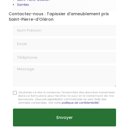
Saintes
Contactez-nous : Tapissier d'ameublement prix
Saint-Pierre-d'Oléron
Nom Prénom
Email
Téléphone
Message
J'autorise ce site à conserver l'ensemble des données transmises
dans ce formulaire pour faciliter le suivi et le traitement de ma
demande.
(Aucune exploitation commerciale ne sera faite des
données conservées. Voir notre
politique de confidentialité
)