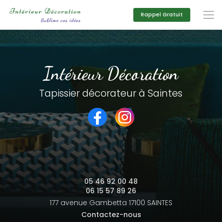
Aller
au
Rappel Gratuit
contenu
principal
Intérieur Décoration
Tapissier décorateur à Saintes
05 46 92 00 48
06 15 57 89 26
177 avenue Gambetta
17100 SAINTES
Contactez-nous