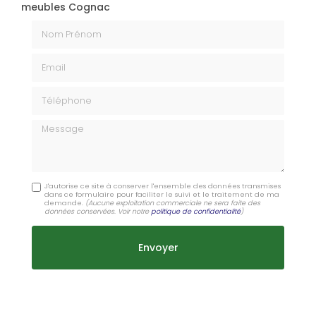
meubles Cognac
Nom Prénom
Email
Téléphone
Message
J'autorise ce site à conserver l'ensemble des données transmises
dans ce formulaire pour faciliter le suivi et le traitement de ma
demande.
(Aucune exploitation commerciale ne sera faite des
données conservées. Voir notre
politique de confidentialité
)