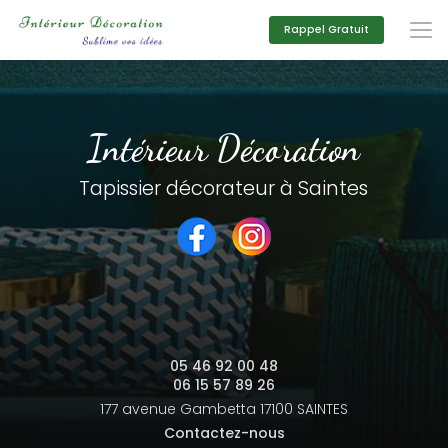
Aller
au
Rappel Gratuit
contenu
principal
Intérieur Décoration
Tapissier décorateur à Saintes
05 46 92 00 48
06 15 57 89 26
177 avenue Gambetta
17100 SAINTES
Contactez-nous