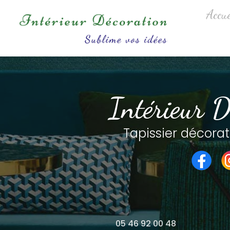
Aller
Navigation princip
Accue
au
contenu
principal
Intérieur D
Tapissier décorat
05 46 92 00 48