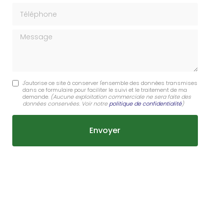
Téléphone
Message
J'autorise ce site à conserver l'ensemble des données transmises
dans ce formulaire pour faciliter le suivi et le traitement de ma
demande.
(Aucune exploitation commerciale ne sera faite des
données conservées. Voir notre
politique de confidentialité
)