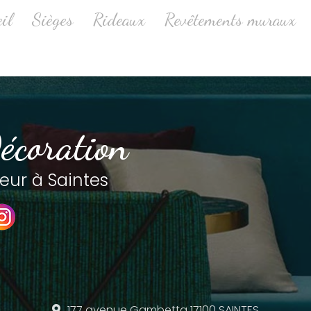
ale
il
Sièges
Rideaux
Revêtements muraux
écoration
eur à Saintes
177 avenue Gambetta
17100 SAINTES