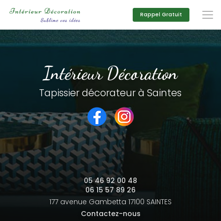
Aller
au
Rappel Gratuit
contenu
principal
Intérieur Décoration
Tapissier décorateur à Saintes
05 46 92 00 48
06 15 57 89 26
177 avenue Gambetta
17100 SAINTES
Contactez-nous