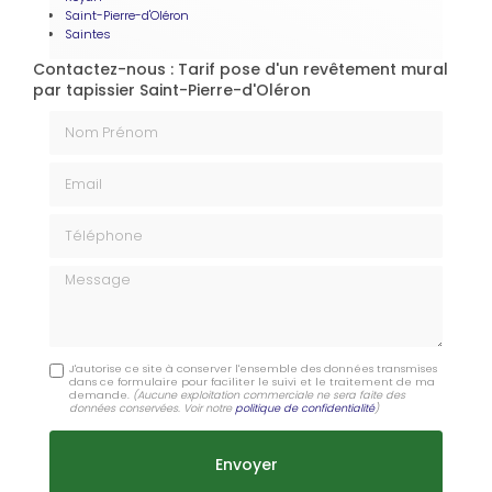
Saint-Pierre-d'Oléron
Saintes
Contactez-nous : Tarif pose d'un revêtement mural
par tapissier Saint-Pierre-d'Oléron
Nom Prénom
Email
Téléphone
Message
J'autorise ce site à conserver l'ensemble des données transmises
dans ce formulaire pour faciliter le suivi et le traitement de ma
demande.
(Aucune exploitation commerciale ne sera faite des
données conservées. Voir notre
politique de confidentialité
)