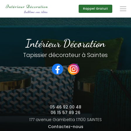
Aller
au
Rappel Gratuit
contenu
principal
Intérieur Décoration
Tapissier décorateur à Saintes
05 46 92 00 48
06 15 57 89 26
177 avenue Gambetta
17100 SAINTES
Contactez-nous