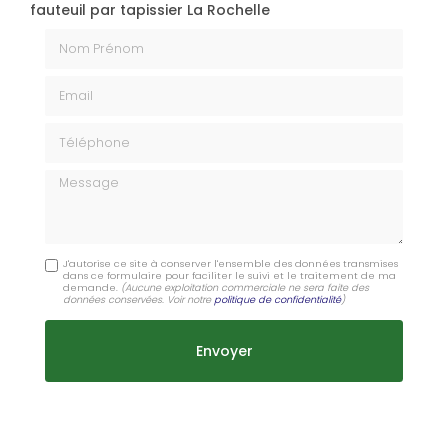
fauteuil par tapissier La Rochelle
Nom Prénom
Email
Téléphone
Message
J'autorise ce site à conserver l'ensemble des données transmises
dans ce formulaire pour faciliter le suivi et le traitement de ma
demande.
(Aucune exploitation commerciale ne sera faite des
données conservées. Voir notre
politique de confidentialité
)