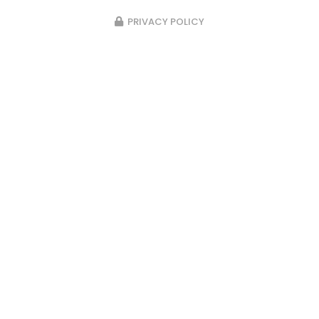
PRIVACY POLICY
23/02/2026
Pose d’un passage d’escalier en