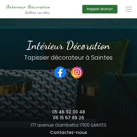
Aller
au
Rappel Gratuit
contenu
principal
Intérieur Décoration
Tapissier décorateur à Saintes
05 46 92 00 48
06 15 57 89 26
177 avenue Gambetta
17100 SAINTES
Contactez-nous