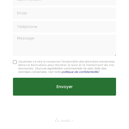
Email
Téléphone
Message
J'autorise ce site à conserver l'ensemble des données transmises
dans ce formulaire pour faciliter le suivi et le traitement de ma
demande.
(Aucune exploitation commerciale ne sera faite des
données conservées. Voir notre
politique de confidentialité
)
En savoir +